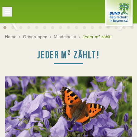
Home
›
Ortsgruppen
›
Mindelheim
›
Jeder m² zählt!
JEDER M² ZÄHLT!