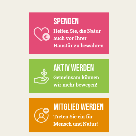
SPENDEN
Helfen Sie, die Natur
auch vor Ihrer
Haustür zu bewahren
AKTIV WERDEN
Gemeinsam können
wir mehr bewegen!
MITGLIED WERDEN
Treten Sie ein für
Mensch und Natur!