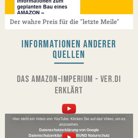
Der wahre Preis für die "letzte Meile"
INFORMATIONEN ANDERER
QUELLEN
DAS AMAZON-IMPERIUM - VER.DI
ERKLÄRT
SWR: AMAZON AUSSER KONTROLLE?
Hier steht ein Video von YouTube. Klicken Sie auf das Video, um es
anzusehen.
Datenschutzerklärung von Google
Datenschutzerklärung von BUND Naturschutz