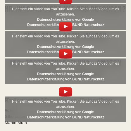
HR: WAS PASSIERT MIT DEN RETOUREN?
Hier steht ein Video von YouTube. Klicken Sie auf das Video, um es
anzusehen.
Datenschutzerklärung von Google
Datenschutzerklärung von BUND Naturschutz
SWR: DAS SYSTEM AMAZON
Hier steht ein Video von YouTube. Klicken Sie auf das Video, um es
anzusehen.
Datenschutzerklärung von Google
Datenschutzerklärung von BUND Naturschutz
ARD: TROTZ NEUREGELUNG - AMAZON
Hier steht ein Video von YouTube. Klicken Sie auf das Video, um es
anzusehen.
VERNICHTET NEUWAREN
Datenschutzerklärung von Google
Datenschutzerklärung von BUND Naturschutz
Kreisgruppe Memmingen-Unterallgäu
Hier steht ein Video von YouTube. Klicken Sie auf das Video, um es
anzusehen.
Vorsitz:
Datenschutzerklärung von Google
Silke Lotterbach
Datenschutzerklärung von BUND Naturschutz
Martin Muth