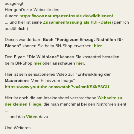
ausgelegt.
Hier geht's zur Webseite des
Autors:
https://www.naturgartenfreude.de/wildbienen/
... und hier ist seine
Zusammenfassung als PDF-Datei
(ziemlich
ausführlich!)
Dieses wunderbare
Buch "Fertig zum Einzug: Nisthilfen für
Bienen"
können Sie beim BN-Shop erwerben:
hier
Den
Flyer: "Die Wildbiene"
können Sie kostenfrei bestellen
beim BN-Shop
hier
oder
anschauen
hier
.
Hier ist sein sensationelles Video zur
"Entwicklung der
Mauerbiene
: Vom Ei bis zum Imago"
https://www.youtube.com/watch?v=4mnKSXkB6GU
Hier ist noch die am Insektenhotel versprochene
Webseite zu
der
kleinen Fliege
, die man manchmal bei den Niströhren sieht
...
... und das
Video
dazu.
Und Weiteres: