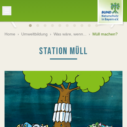
Home
›
Umweltbildung
›
Was wäre, wenn...
›
Müll machen?
STATION MÜLL