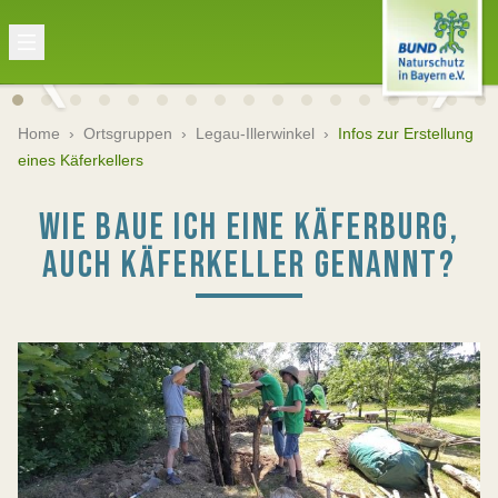
Home
›
Ortsgruppen
›
Legau-Illerwinkel
›
Infos zur Erstellung
eines Käferkellers
WIE BAUE ICH EINE KÄFERBURG,
AUCH KÄFERKELLER GENANNT?