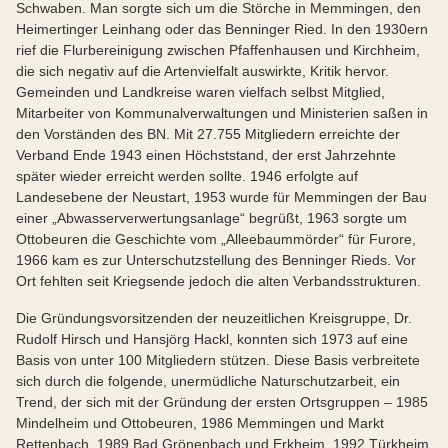
Schwaben. Man sorgte sich um die Störche in Memmingen, den
Heimertinger Leinhang oder das Benninger Ried. In den 1930ern
rief die Flurbereinigung zwischen Pfaffenhausen und Kirchheim,
die sich negativ auf die Artenvielfalt auswirkte, Kritik hervor.
Gemeinden und Landkreise waren vielfach selbst Mitglied,
Mitarbeiter von Kommunalverwaltungen und Ministerien saßen in
den Vorständen des BN. Mit 27.755 Mitgliedern erreichte der
Verband Ende 1943 einen Höchststand, der erst Jahrzehnte
später wieder erreicht werden sollte. 1946 erfolgte auf
Landesebene der Neustart, 1953 wurde für Memmingen der Bau
einer „Abwasserverwertungsanlage“ begrüßt, 1963 sorgte um
Ottobeuren die Geschichte vom „Alleebaummörder“ für Furore,
1966 kam es zur Unterschutzstellung des Benninger Rieds. Vor
Ort fehlten seit Kriegsende jedoch die alten Verbandsstrukturen.
Die Gründungsvorsitzenden der neuzeitlichen Kreisgruppe, Dr.
Rudolf Hirsch und Hansjörg Hackl, konnten sich 1973 auf eine
Basis von unter 100 Mitgliedern stützen. Diese Basis verbreitete
sich durch die folgende, unermüdliche Naturschutzarbeit, ein
Trend, der sich mit der Gründung der ersten Ortsgruppen – 1985
Mindelheim und Ottobeuren, 1986 Memmingen und Markt
Rettenbach, 1989 Bad Grönenbach und Erkheim, 1992 Türkheim