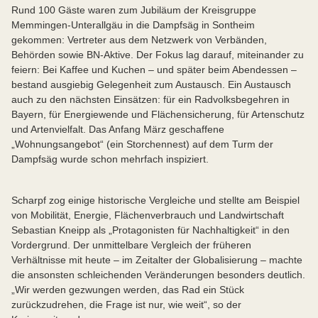
Rund 100 Gäste waren zum Jubiläum der Kreisgruppe
Memmingen-Unterallgäu in die Dampfsäg in Sontheim
gekommen: Vertreter aus dem Netzwerk von Verbänden,
Behörden sowie BN-Aktive. Der Fokus lag darauf, miteinander zu
feiern: Bei Kaffee und Kuchen – und später beim Abendessen –
bestand ausgiebig Gelegenheit zum Austausch. Ein Austausch
auch zu den nächsten Einsätzen: für ein Radvolksbegehren in
Bayern, für Energiewende und Flächensicherung, für Artenschutz
und Artenvielfalt. Das Anfang März geschaffene
„Wohnungsangebot“ (ein Storchennest) auf dem Turm der
Dampfsäg wurde schon mehrfach inspiziert.
Scharpf zog einige historische Vergleiche und stellte am Beispiel
von Mobilität, Energie, Flächenverbrauch und Landwirtschaft
Sebastian Kneipp als „Protagonisten für Nachhaltigkeit“ in den
Vordergrund. Der unmittelbare Vergleich der früheren
Verhältnisse mit heute – im Zeitalter der Globalisierung – machte
die ansonsten schleichenden Veränderungen besonders deutlich.
„Wir werden gezwungen werden, das Rad ein Stück
zurückzudrehen, die Frage ist nur, wie weit“, so der