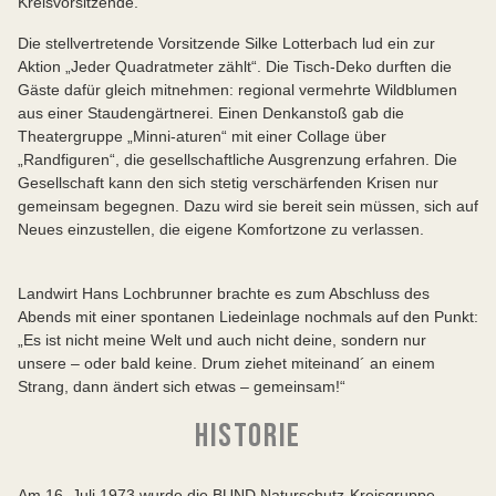
Kreisvorsitzende.
Die stellvertretende Vorsitzende Silke Lotterbach lud ein zur
Aktion „Jeder Quadratmeter zählt“. Die Tisch-Deko durften die
Gäste dafür gleich mitnehmen: regional vermehrte Wildblumen
aus einer Staudengärtnerei. Einen Denkanstoß gab die
Theatergruppe „Minni-aturen“ mit einer Collage über
„Randfiguren“, die gesellschaftliche Ausgrenzung erfahren. Die
Gesellschaft kann den sich stetig verschärfenden Krisen nur
gemeinsam begegnen. Dazu wird sie bereit sein müssen, sich auf
Neues einzustellen, die eigene Komfortzone zu verlassen.
Landwirt Hans Lochbrunner brachte es zum Abschluss des
Abends mit einer spontanen Liedeinlage nochmals auf den Punkt:
„Es ist nicht meine Welt und auch nicht deine, sondern nur
unsere – oder bald keine. Drum ziehet miteinand´ an einem
Strang, dann ändert sich etwas – gemeinsam!“
HISTORIE
Am 16. Juli 1973 wurde die BUND Naturschutz-Kreisgruppe