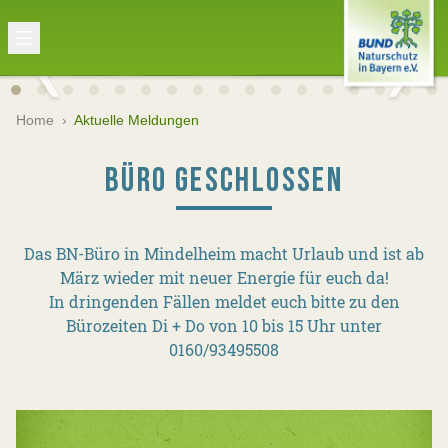
Home
›
Aktuelle Meldungen
BÜRO GESCHLOSSEN
Das BN-Büro in Mindelheim macht Urlaub und ist ab
März wieder mit neuer Energie für euch da!
In dringenden Fällen meldet euch bitte zu den
Bürozeiten Di + Do von 10 bis 15 Uhr unter
0160/93495508