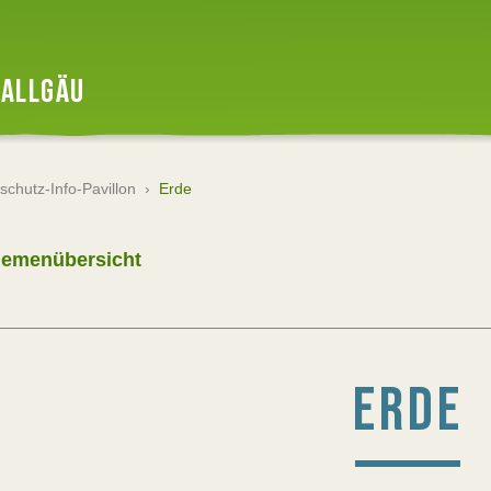
ALLGÄU
schutz-Info-Pavillon
›
Erde
hemenübersicht
ERDE