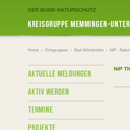
DER BUND NATURSCHUTZ
KREISGRUPPE MEMMINGEN-UNTER
Home
›
Ortsgruppen
›
Bad Wörishofen
›
NiP - Natur
NiP T
AKTUELLE MELDUNGEN
AKTIV WERDEN
TERMINE
PROJEKTE