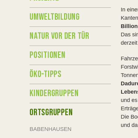
In ein
UMWELTBILDUNG
Kanten
Billi
NATUR VOR DER TÜR
Das si
derzei
POSITIONEN
Fahrze
Forstw
ÖKO-TIPPS
Tonnen
Dadurc
KINDERGRUPPEN
Leben
und es 
Erträge
ORTSGRUPPEN
Die Bo
und da
BABENHAUSEN