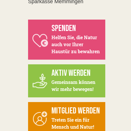
Sparkasse Memmingen
SPENDEN
Helfen Sie, die Natur
auch vor Ihrer
Haustür zu bewahren
AKTIV WERDEN
Gemeinsam können
wir mehr bewegen!
MITGLIED WERDEN
Treten Sie ein für
Mensch und Natur!