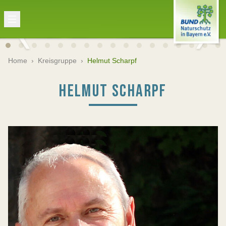
Home
›
Kreisgruppe
›
Helmut Scharpf
HELMUT SCHARPF