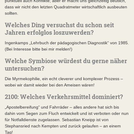
punktuell auch Konflikte; aber er macht uns gleichzeitig deutlich,
dass wir nicht den letzten Quadratmeter wirtschaftlich ausbeuten
sollten.
Welches Ding versuchst du schon seit
Jahren erfolglos loszuwerden?
Ingenkamps „Lehrbuch der pädagogischen Diagnostik“ von 1985.
(Bei Interesse bitte bei mir melden!)
Welche Symbiose würdest du gerne näher
untersuchen?
Die Myrmekophilie, ein echt cleverer und komplexer Prozess –
wobei wir damit wieder bei den Ameisen wären!
2100: Welches Verkehrsmittel dominiert?
„Apostelbereifung“ und Fahrräder – alles andere hat sich bis
dahin vom Segen zum Fluch entwickelt und ist verboten oder nun
für Notfalldienste zugelassen. Sebastian Kneipp ist von
Stephansried nach Kempten und zurück gelaufen – an einem
Tag!